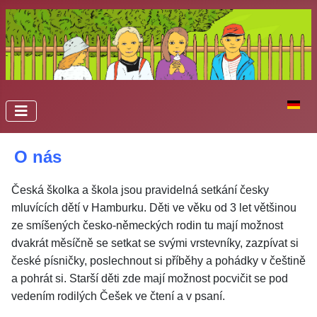
Zvolte 
O nás
Česká školka a škola jsou pravidelná setkání česky
mluvících dětí v Hamburku. Děti ve věku od 3 let většinou
ze smíšených česko-německých rodin tu mají možnost
dvakrát měsíčně se setkat se svými vrstevníky, zazpívat si
české písničky, poslechnout si příběhy a pohádky v češtině
a pohrát si. Starší děti zde mají možnost pocvičit se pod
vedením rodilých Češek ve čtení a v psaní.